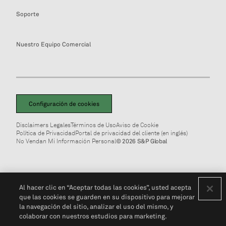
Soporte
Nuestro Equipo Comercial
Configuración de cookies
Disclaimers Legales
Términos de Uso
Aviso de Cookie
Política de Privacidad
Portal de privacidad del cliente (en inglés)
No Vendan Mi Información Personal
© 2026 S&P Global
Al hacer clic en “Aceptar todas las cookies”, usted acepta
que las cookies se guarden en su dispositivo para mejorar
la navegación del sitio, analizar el uso del mismo, y
colaborar con nuestros estudios para marketing.