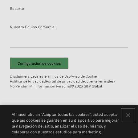
Soporte
Nuestro Equipo Comercial
Configuración de cookies
Disclaimers Legales
Términos de Uso
Aviso de Cookie
Política de Privacidad
Portal de privacidad del cliente (en inglés)
No Vendan Mi Información Personal
© 2026 S&P Global
Al hacer clic en “Aceptar todas las cookies”, usted acepta
que las cookies se guarden en su dispositivo para mejorar
la navegación del sitio, analizar el uso del mismo, y
colaborar con nuestros estudios para marketing.