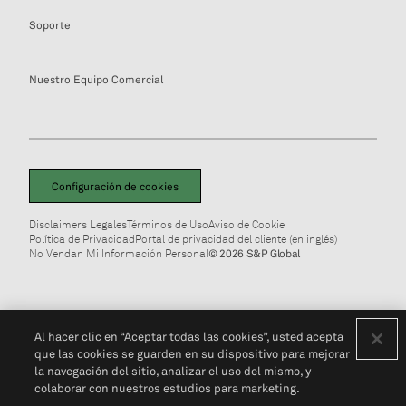
Soporte
Nuestro Equipo Comercial
Configuración de cookies
Disclaimers Legales
Términos de Uso
Aviso de Cookie
Política de Privacidad
Portal de privacidad del cliente (en inglés)
No Vendan Mi Información Personal
© 2026 S&P Global
Al hacer clic en “Aceptar todas las cookies”, usted acepta
que las cookies se guarden en su dispositivo para mejorar
la navegación del sitio, analizar el uso del mismo, y
colaborar con nuestros estudios para marketing.