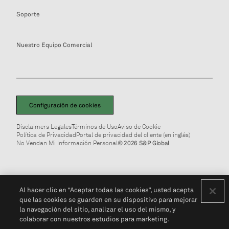
Soporte
Nuestro Equipo Comercial
Configuración de cookies
Disclaimers Legales
Términos de Uso
Aviso de Cookie
Política de Privacidad
Portal de privacidad del cliente (en inglés)
No Vendan Mi Información Personal
© 2026 S&P Global
Al hacer clic en “Aceptar todas las cookies”, usted acepta
que las cookies se guarden en su dispositivo para mejorar
la navegación del sitio, analizar el uso del mismo, y
colaborar con nuestros estudios para marketing.