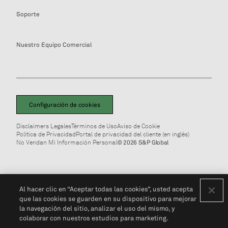
Soporte
Nuestro Equipo Comercial
Configuración de cookies
Disclaimers Legales
Términos de Uso
Aviso de Cookie
Política de Privacidad
Portal de privacidad del cliente (en inglés)
No Vendan Mi Información Personal
© 2026 S&P Global
Al hacer clic en “Aceptar todas las cookies”, usted acepta
que las cookies se guarden en su dispositivo para mejorar
la navegación del sitio, analizar el uso del mismo, y
colaborar con nuestros estudios para marketing.