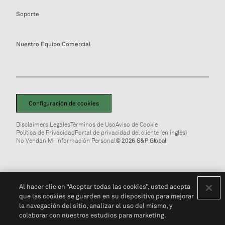
Soporte
Nuestro Equipo Comercial
Configuración de cookies
Disclaimers Legales
Términos de Uso
Aviso de Cookie
Política de Privacidad
Portal de privacidad del cliente (en inglés)
No Vendan Mi Información Personal
© 2026 S&P Global
Al hacer clic en “Aceptar todas las cookies”, usted acepta
que las cookies se guarden en su dispositivo para mejorar
la navegación del sitio, analizar el uso del mismo, y
colaborar con nuestros estudios para marketing.