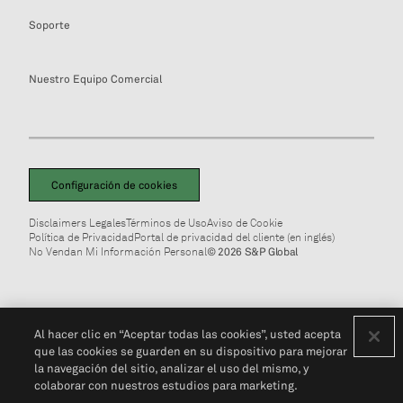
Soporte
Nuestro Equipo Comercial
Configuración de cookies
Disclaimers Legales
Términos de Uso
Aviso de Cookie
Política de Privacidad
Portal de privacidad del cliente (en inglés)
No Vendan Mi Información Personal
© 2026 S&P Global
Al hacer clic en “Aceptar todas las cookies”, usted acepta
que las cookies se guarden en su dispositivo para mejorar
la navegación del sitio, analizar el uso del mismo, y
colaborar con nuestros estudios para marketing.