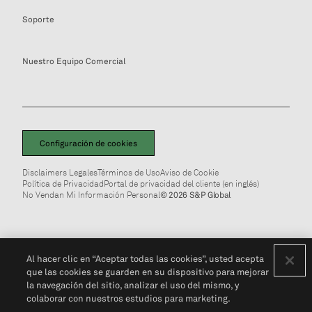
Soporte
Nuestro Equipo Comercial
Configuración de cookies
Disclaimers Legales
Términos de Uso
Aviso de Cookie
Política de Privacidad
Portal de privacidad del cliente (en inglés)
No Vendan Mi Información Personal
© 2026 S&P Global
Al hacer clic en “Aceptar todas las cookies”, usted acepta
que las cookies se guarden en su dispositivo para mejorar
la navegación del sitio, analizar el uso del mismo, y
colaborar con nuestros estudios para marketing.