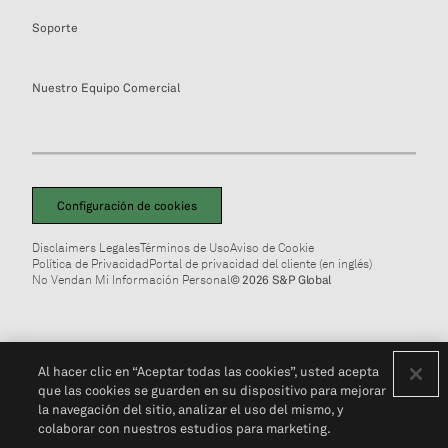
Soporte
Nuestro Equipo Comercial
Configuración de cookies
Disclaimers Legales
Términos de Uso
Aviso de Cookie
Política de Privacidad
Portal de privacidad del cliente (en inglés)
No Vendan Mi Información Personal
© 2026 S&P Global
Al hacer clic en “Aceptar todas las cookies”, usted acepta
que las cookies se guarden en su dispositivo para mejorar
la navegación del sitio, analizar el uso del mismo, y
colaborar con nuestros estudios para marketing.