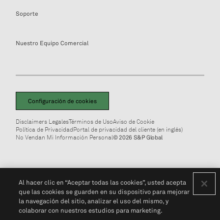
Soporte
Nuestro Equipo Comercial
Configuración de cookies
Disclaimers Legales
Términos de Uso
Aviso de Cookie
Política de Privacidad
Portal de privacidad del cliente (en inglés)
No Vendan Mi Información Personal
© 2026 S&P Global
Al hacer clic en “Aceptar todas las cookies”, usted acepta
que las cookies se guarden en su dispositivo para mejorar
la navegación del sitio, analizar el uso del mismo, y
colaborar con nuestros estudios para marketing.