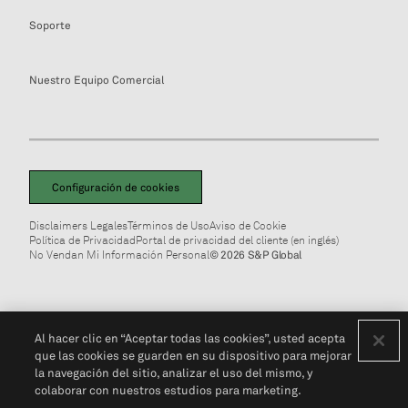
Soporte
Nuestro Equipo Comercial
Configuración de cookies
Disclaimers Legales
Términos de Uso
Aviso de Cookie
Política de Privacidad
Portal de privacidad del cliente (en inglés)
No Vendan Mi Información Personal
© 2026 S&P Global
Al hacer clic en “Aceptar todas las cookies”, usted acepta
que las cookies se guarden en su dispositivo para mejorar
la navegación del sitio, analizar el uso del mismo, y
colaborar con nuestros estudios para marketing.