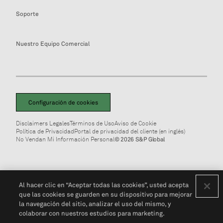
Soporte
Nuestro Equipo Comercial
Configuración de cookies
Disclaimers Legales
Términos de Uso
Aviso de Cookie
Política de Privacidad
Portal de privacidad del cliente (en inglés)
No Vendan Mi Información Personal
© 2026 S&P Global
Al hacer clic en “Aceptar todas las cookies”, usted acepta
que las cookies se guarden en su dispositivo para mejorar
la navegación del sitio, analizar el uso del mismo, y
colaborar con nuestros estudios para marketing.