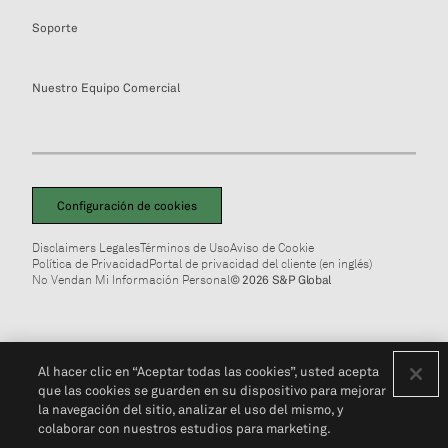
Soporte
Nuestro Equipo Comercial
Configuración de cookies
Disclaimers Legales
Términos de Uso
Aviso de Cookie
Política de Privacidad
Portal de privacidad del cliente (en inglés)
No Vendan Mi Información Personal
© 2026 S&P Global
Al hacer clic en “Aceptar todas las cookies”, usted acepta
que las cookies se guarden en su dispositivo para mejorar
la navegación del sitio, analizar el uso del mismo, y
colaborar con nuestros estudios para marketing.