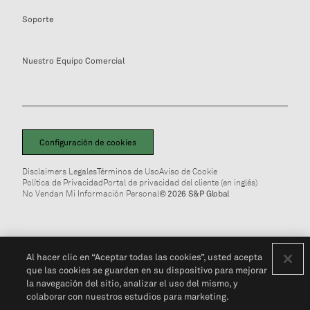
Soporte
Nuestro Equipo Comercial
Configuración de cookies
Disclaimers Legales
Términos de Uso
Aviso de Cookie
Política de Privacidad
Portal de privacidad del cliente (en inglés)
No Vendan Mi Información Personal
© 2026 S&P Global
Al hacer clic en “Aceptar todas las cookies”, usted acepta
que las cookies se guarden en su dispositivo para mejorar
la navegación del sitio, analizar el uso del mismo, y
colaborar con nuestros estudios para marketing.