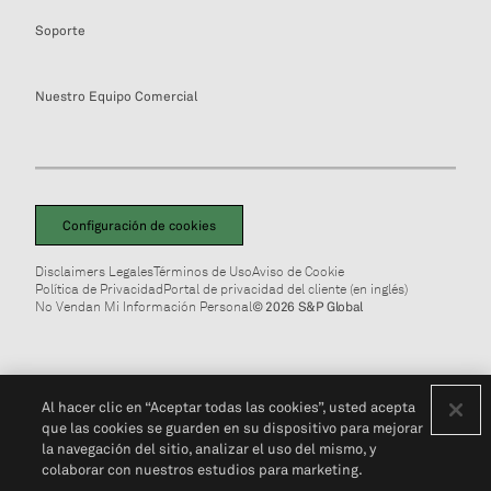
Soporte
Nuestro Equipo Comercial
Configuración de cookies
Disclaimers Legales
Términos de Uso
Aviso de Cookie
Política de Privacidad
Portal de privacidad del cliente (en inglés)
No Vendan Mi Información Personal
© 2026 S&P Global
Al hacer clic en “Aceptar todas las cookies”, usted acepta
que las cookies se guarden en su dispositivo para mejorar
la navegación del sitio, analizar el uso del mismo, y
colaborar con nuestros estudios para marketing.