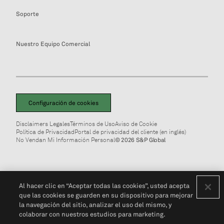
Soporte
Nuestro Equipo Comercial
Configuración de cookies
Disclaimers Legales
Términos de Uso
Aviso de Cookie
Política de Privacidad
Portal de privacidad del cliente (en inglés)
No Vendan Mi Información Personal
© 2026 S&P Global
Al hacer clic en “Aceptar todas las cookies”, usted acepta
que las cookies se guarden en su dispositivo para mejorar
la navegación del sitio, analizar el uso del mismo, y
colaborar con nuestros estudios para marketing.