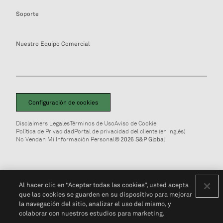
Soporte
Nuestro Equipo Comercial
Configuración de cookies
Disclaimers Legales
Términos de Uso
Aviso de Cookie
Política de Privacidad
Portal de privacidad del cliente (en inglés)
No Vendan Mi Información Personal
© 2026 S&P Global
Al hacer clic en “Aceptar todas las cookies”, usted acepta
que las cookies se guarden en su dispositivo para mejorar
la navegación del sitio, analizar el uso del mismo, y
colaborar con nuestros estudios para marketing.