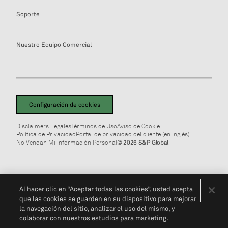
Soporte
Nuestro Equipo Comercial
Configuración de cookies
Disclaimers Legales
Términos de Uso
Aviso de Cookie
Política de Privacidad
Portal de privacidad del cliente (en inglés)
No Vendan Mi Información Personal
© 2026 S&P Global
Al hacer clic en “Aceptar todas las cookies”, usted acepta
que las cookies se guarden en su dispositivo para mejorar
la navegación del sitio, analizar el uso del mismo, y
colaborar con nuestros estudios para marketing.