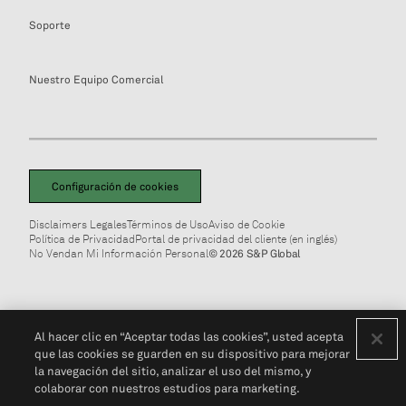
Soporte
Nuestro Equipo Comercial
Configuración de cookies
Disclaimers Legales
Términos de Uso
Aviso de Cookie
Política de Privacidad
Portal de privacidad del cliente (en inglés)
No Vendan Mi Información Personal
© 2026 S&P Global
Al hacer clic en “Aceptar todas las cookies”, usted acepta
que las cookies se guarden en su dispositivo para mejorar
la navegación del sitio, analizar el uso del mismo, y
colaborar con nuestros estudios para marketing.