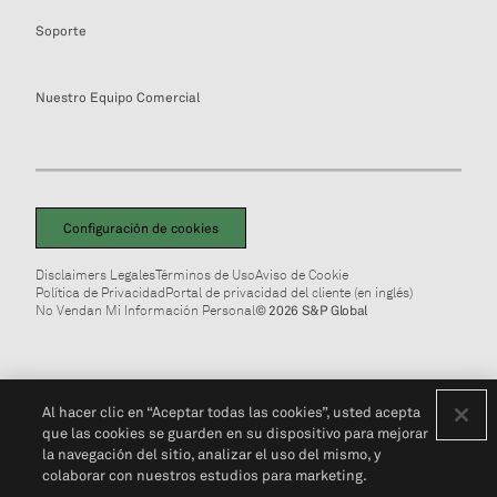
Soporte
Nuestro Equipo Comercial
Configuración de cookies
Disclaimers Legales
Términos de Uso
Aviso de Cookie
Política de Privacidad
Portal de privacidad del cliente (en inglés)
No Vendan Mi Información Personal
© 2026 S&P Global
Al hacer clic en “Aceptar todas las cookies”, usted acepta
que las cookies se guarden en su dispositivo para mejorar
la navegación del sitio, analizar el uso del mismo, y
colaborar con nuestros estudios para marketing.