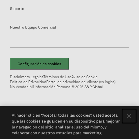
Soporte
Nuestro Equipo Comercial
Configuración de cookies
Disclaimers Legales
Términos de Uso
Aviso de Cookie
Política de Privacidad
Portal de privacidad del cliente (en inglés)
No Vendan Mi Información Personal
© 2026 S&P Global
Al hacer clic en “Aceptar todas las cookies”, usted acepta
que las cookies se guarden en su dispositivo para mejorar
la navegación del sitio, analizar el uso del mismo, y
colaborar con nuestros estudios para marketing.