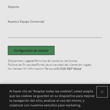
Soporte
Nuestro Equipo Comercial
Configuración de cookies
Disclaimers Legales
Términos de Uso
Aviso de Cookie
Política de Privacidad
Portal de privacidad del cliente (en inglés)
No Vendan Mi Información Personal
© 2026 S&P Global
Al hacer clic en “Aceptar todas las cookies”, usted acepta
que las cookies se guarden en su dispositivo para mejorar
la navegación del sitio, analizar el uso del mismo, y
colaborar con nuestros estudios para marketing.