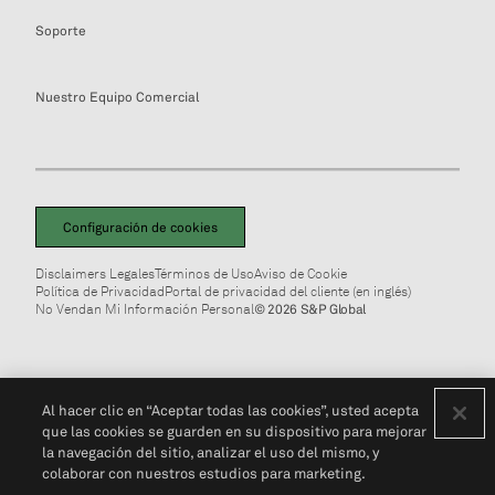
Soporte
Nuestro Equipo Comercial
Configuración de cookies
Disclaimers Legales
Términos de Uso
Aviso de Cookie
Política de Privacidad
Portal de privacidad del cliente (en inglés)
No Vendan Mi Información Personal
© 2026 S&P Global
Al hacer clic en “Aceptar todas las cookies”, usted acepta
que las cookies se guarden en su dispositivo para mejorar
la navegación del sitio, analizar el uso del mismo, y
colaborar con nuestros estudios para marketing.