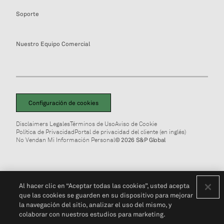
Soporte
Nuestro Equipo Comercial
Configuración de cookies
Disclaimers Legales
Términos de Uso
Aviso de Cookie
Política de Privacidad
Portal de privacidad del cliente (en inglés)
No Vendan Mi Información Personal
© 2026 S&P Global
Al hacer clic en “Aceptar todas las cookies”, usted acepta
que las cookies se guarden en su dispositivo para mejorar
la navegación del sitio, analizar el uso del mismo, y
colaborar con nuestros estudios para marketing.