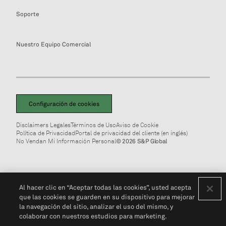
Soporte
Nuestro Equipo Comercial
Configuración de cookies
Disclaimers Legales
Términos de Uso
Aviso de Cookie
Política de Privacidad
Portal de privacidad del cliente (en inglés)
No Vendan Mi Información Personal
© 2026 S&P Global
Al hacer clic en “Aceptar todas las cookies”, usted acepta
que las cookies se guarden en su dispositivo para mejorar
la navegación del sitio, analizar el uso del mismo, y
colaborar con nuestros estudios para marketing.