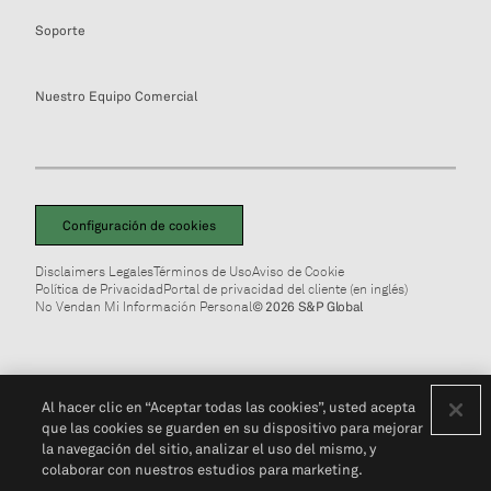
Soporte
Nuestro Equipo Comercial
Configuración de cookies
Disclaimers Legales
Términos de Uso
Aviso de Cookie
Política de Privacidad
Portal de privacidad del cliente (en inglés)
No Vendan Mi Información Personal
© 2026 S&P Global
Al hacer clic en “Aceptar todas las cookies”, usted acepta
que las cookies se guarden en su dispositivo para mejorar
la navegación del sitio, analizar el uso del mismo, y
colaborar con nuestros estudios para marketing.