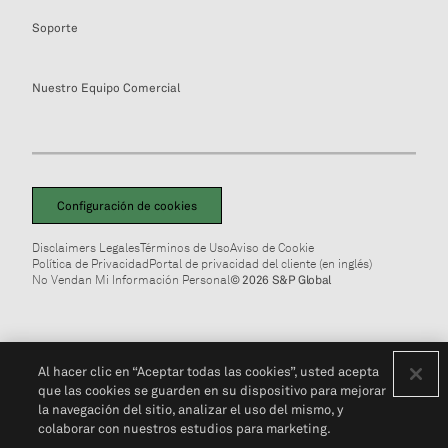
Soporte
Nuestro Equipo Comercial
Configuración de cookies
Disclaimers Legales
Términos de Uso
Aviso de Cookie
Política de Privacidad
Portal de privacidad del cliente (en inglés)
No Vendan Mi Información Personal
© 2026 S&P Global
Al hacer clic en “Aceptar todas las cookies”, usted acepta
que las cookies se guarden en su dispositivo para mejorar
la navegación del sitio, analizar el uso del mismo, y
colaborar con nuestros estudios para marketing.