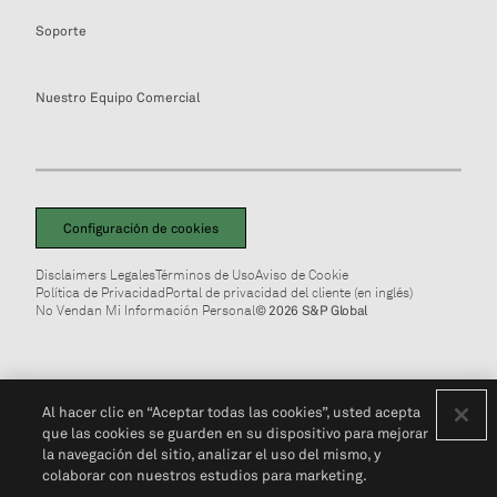
Soporte
Nuestro Equipo Comercial
Configuración de cookies
Disclaimers Legales
Términos de Uso
Aviso de Cookie
Política de Privacidad
Portal de privacidad del cliente (en inglés)
No Vendan Mi Información Personal
© 2026 S&P Global
Al hacer clic en “Aceptar todas las cookies”, usted acepta
que las cookies se guarden en su dispositivo para mejorar
la navegación del sitio, analizar el uso del mismo, y
colaborar con nuestros estudios para marketing.