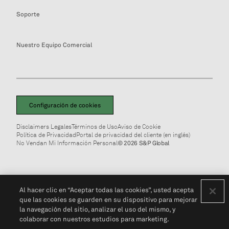
Soporte
Nuestro Equipo Comercial
Configuración de cookies
Disclaimers Legales
Términos de Uso
Aviso de Cookie
Política de Privacidad
Portal de privacidad del cliente (en inglés)
No Vendan Mi Información Personal
© 2026 S&P Global
Al hacer clic en “Aceptar todas las cookies”, usted acepta
que las cookies se guarden en su dispositivo para mejorar
la navegación del sitio, analizar el uso del mismo, y
colaborar con nuestros estudios para marketing.