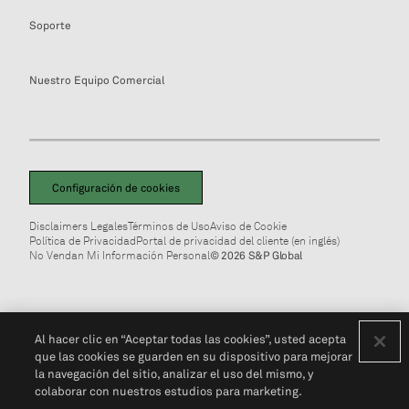
Soporte
Nuestro Equipo Comercial
Configuración de cookies
Disclaimers Legales
Términos de Uso
Aviso de Cookie
Política de Privacidad
Portal de privacidad del cliente (en inglés)
No Vendan Mi Información Personal
© 2026 S&P Global
Al hacer clic en “Aceptar todas las cookies”, usted acepta
que las cookies se guarden en su dispositivo para mejorar
la navegación del sitio, analizar el uso del mismo, y
colaborar con nuestros estudios para marketing.