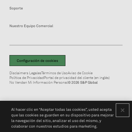
Soporte
Nuestro Equipo Comercial
Configuración de cookies
Disclaimers Legales
Términos de Uso
Aviso de Cookie
Política de Privacidad
Portal de privacidad del cliente (en inglés)
No Vendan Mi Información Personal
© 2026 S&P Global
Al hacer clic en “Aceptar todas las cookies”, usted acepta
que las cookies se guarden en su dispositivo para mejorar
la navegación del sitio, analizar el uso del mismo, y
colaborar con nuestros estudios para marketing.