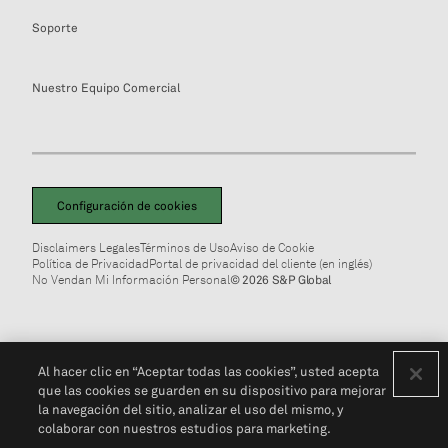
Soporte
Nuestro Equipo Comercial
Configuración de cookies
Disclaimers Legales
Términos de Uso
Aviso de Cookie
Política de Privacidad
Portal de privacidad del cliente (en inglés)
No Vendan Mi Información Personal
© 2026 S&P Global
Al hacer clic en “Aceptar todas las cookies”, usted acepta
que las cookies se guarden en su dispositivo para mejorar
la navegación del sitio, analizar el uso del mismo, y
colaborar con nuestros estudios para marketing.