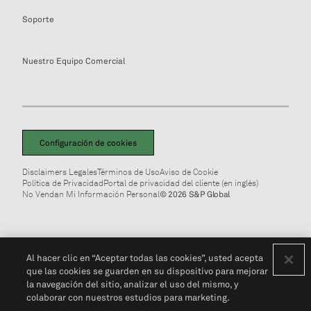
Soporte
Nuestro Equipo Comercial
Configuración de cookies
Disclaimers Legales
Términos de Uso
Aviso de Cookie
Política de Privacidad
Portal de privacidad del cliente (en inglés)
No Vendan Mi Información Personal
© 2026 S&P Global
Al hacer clic en “Aceptar todas las cookies”, usted acepta
que las cookies se guarden en su dispositivo para mejorar
la navegación del sitio, analizar el uso del mismo, y
colaborar con nuestros estudios para marketing.