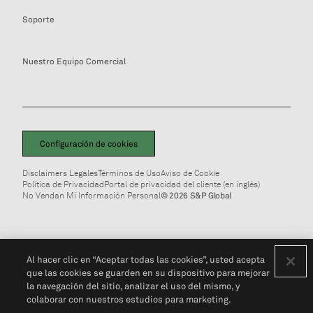
Soporte
Nuestro Equipo Comercial
Configuración de cookies
Disclaimers Legales
Términos de Uso
Aviso de Cookie
Política de Privacidad
Portal de privacidad del cliente (en inglés)
No Vendan Mi Información Personal
© 2026 S&P Global
Al hacer clic en “Aceptar todas las cookies”, usted acepta
que las cookies se guarden en su dispositivo para mejorar
la navegación del sitio, analizar el uso del mismo, y
colaborar con nuestros estudios para marketing.