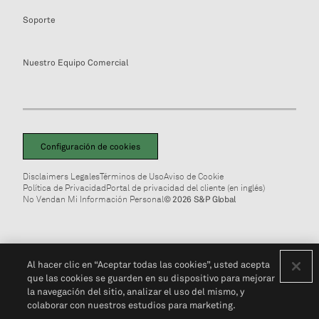
Soporte
Nuestro Equipo Comercial
Configuración de cookies
Disclaimers Legales
Términos de Uso
Aviso de Cookie
Política de Privacidad
Portal de privacidad del cliente (en inglés)
No Vendan Mi Información Personal
© 2026 S&P Global
Al hacer clic en “Aceptar todas las cookies”, usted acepta
que las cookies se guarden en su dispositivo para mejorar
la navegación del sitio, analizar el uso del mismo, y
colaborar con nuestros estudios para marketing.