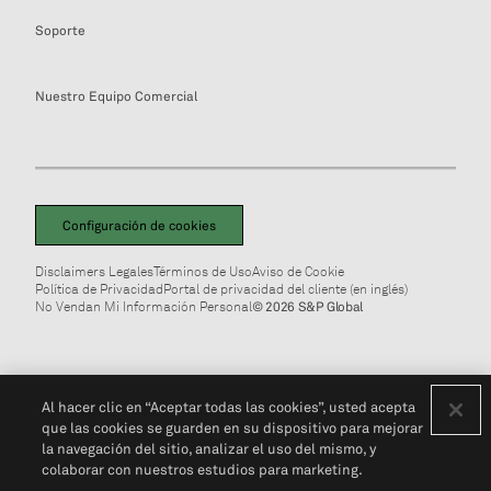
Soporte
Nuestro Equipo Comercial
Configuración de cookies
Disclaimers Legales
Términos de Uso
Aviso de Cookie
Política de Privacidad
Portal de privacidad del cliente (en inglés)
No Vendan Mi Información Personal
© 2026 S&P Global
Al hacer clic en “Aceptar todas las cookies”, usted acepta
que las cookies se guarden en su dispositivo para mejorar
la navegación del sitio, analizar el uso del mismo, y
colaborar con nuestros estudios para marketing.