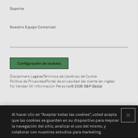
Soporte
Nuestro Equipo Comercial
Configuración de cookies
Disclaimers Legales
Términos de Uso
Aviso de Cookie
Política de Privacidad
Portal de privacidad del cliente (en inglés)
No Vendan Mi Información Personal
© 2026 S&P Global
Al hacer clic en “Aceptar todas las cookies”, usted acepta
que las cookies se guarden en su dispositivo para mejorar
la navegación del sitio, analizar el uso del mismo, y
colaborar con nuestros estudios para marketing.