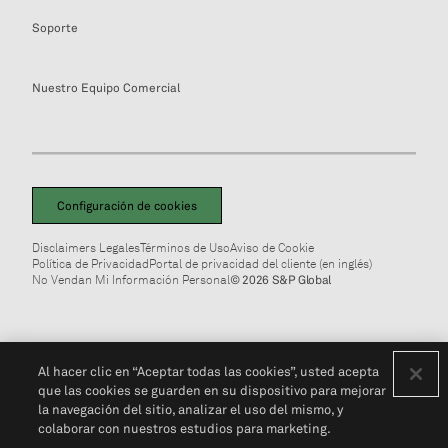
Soporte
Nuestro Equipo Comercial
Configuración de cookies
Disclaimers Legales
Términos de Uso
Aviso de Cookie
Política de Privacidad
Portal de privacidad del cliente (en inglés)
No Vendan Mi Información Personal
© 2026 S&P Global
Al hacer clic en “Aceptar todas las cookies”, usted acepta
que las cookies se guarden en su dispositivo para mejorar
la navegación del sitio, analizar el uso del mismo, y
colaborar con nuestros estudios para marketing.