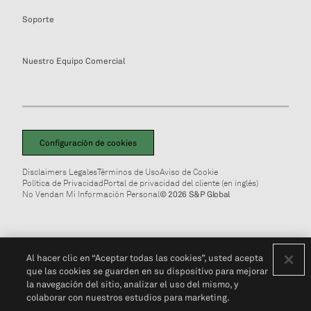
Soporte
Nuestro Equipo Comercial
Configuración de cookies
Disclaimers Legales
Términos de Uso
Aviso de Cookie
Política de Privacidad
Portal de privacidad del cliente (en inglés)
No Vendan Mi Información Personal
© 2026 S&P Global
Al hacer clic en “Aceptar todas las cookies”, usted acepta
que las cookies se guarden en su dispositivo para mejorar
la navegación del sitio, analizar el uso del mismo, y
colaborar con nuestros estudios para marketing.