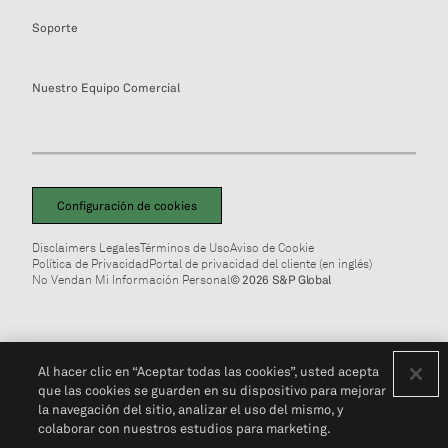
Soporte
Nuestro Equipo Comercial
Configuración de cookies
Disclaimers Legales
Términos de Uso
Aviso de Cookie
Política de Privacidad
Portal de privacidad del cliente (en inglés)
No Vendan Mi Información Personal
© 2026 S&P Global
Al hacer clic en “Aceptar todas las cookies”, usted acepta
que las cookies se guarden en su dispositivo para mejorar
la navegación del sitio, analizar el uso del mismo, y
colaborar con nuestros estudios para marketing.