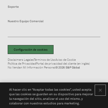
Soporte
Nuestro Equipo Comercial
Configuración de cookies
Disclaimers Legales
Términos de Uso
Aviso de Cookie
Política de Privacidad
Portal de privacidad del cliente (en inglés)
No Vendan Mi Información Personal
© 2026 S&P Global
Al hacer clic en “Aceptar todas las cookies”, usted acepta
que las cookies se guarden en su dispositivo para mejorar
la navegación del sitio, analizar el uso del mismo, y
colaborar con nuestros estudios para marketing.