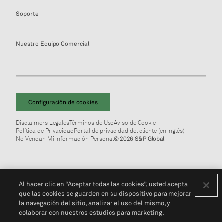
Soporte
Nuestro Equipo Comercial
Configuración de cookies
Disclaimers Legales
Términos de Uso
Aviso de Cookie
Política de Privacidad
Portal de privacidad del cliente (en inglés)
No Vendan Mi Información Personal
© 2026 S&P Global
Al hacer clic en “Aceptar todas las cookies”, usted acepta
que las cookies se guarden en su dispositivo para mejorar
la navegación del sitio, analizar el uso del mismo, y
colaborar con nuestros estudios para marketing.