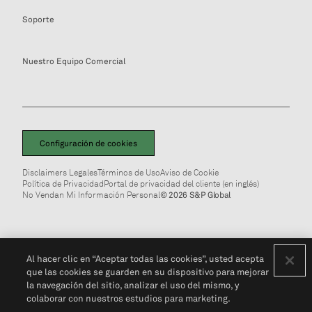
Soporte
Nuestro Equipo Comercial
Configuración de cookies
Disclaimers Legales
Términos de Uso
Aviso de Cookie
Política de Privacidad
Portal de privacidad del cliente (en inglés)
No Vendan Mi Información Personal
© 2026 S&P Global
Al hacer clic en “Aceptar todas las cookies”, usted acepta
que las cookies se guarden en su dispositivo para mejorar
la navegación del sitio, analizar el uso del mismo, y
colaborar con nuestros estudios para marketing.