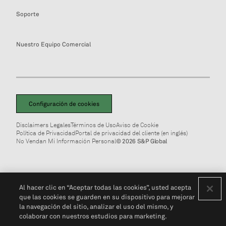
Soporte
Nuestro Equipo Comercial
Configuración de cookies
Disclaimers Legales
Términos de Uso
Aviso de Cookie
Política de Privacidad
Portal de privacidad del cliente (en inglés)
No Vendan Mi Información Personal
© 2026 S&P Global
Al hacer clic en “Aceptar todas las cookies”, usted acepta
que las cookies se guarden en su dispositivo para mejorar
la navegación del sitio, analizar el uso del mismo, y
colaborar con nuestros estudios para marketing.