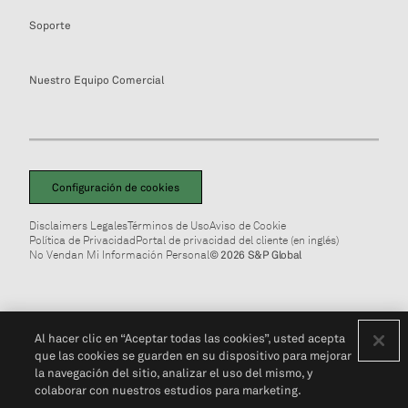
Soporte
Nuestro Equipo Comercial
Configuración de cookies
Disclaimers Legales
Términos de Uso
Aviso de Cookie
Política de Privacidad
Portal de privacidad del cliente (en inglés)
No Vendan Mi Información Personal
© 2026 S&P Global
Al hacer clic en “Aceptar todas las cookies”, usted acepta
que las cookies se guarden en su dispositivo para mejorar
la navegación del sitio, analizar el uso del mismo, y
colaborar con nuestros estudios para marketing.