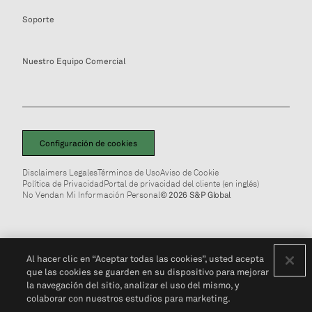
Soporte
Nuestro Equipo Comercial
Configuración de cookies
Disclaimers Legales
Términos de Uso
Aviso de Cookie
Política de Privacidad
Portal de privacidad del cliente (en inglés)
No Vendan Mi Información Personal
© 2026 S&P Global
Al hacer clic en “Aceptar todas las cookies”, usted acepta
que las cookies se guarden en su dispositivo para mejorar
la navegación del sitio, analizar el uso del mismo, y
colaborar con nuestros estudios para marketing.