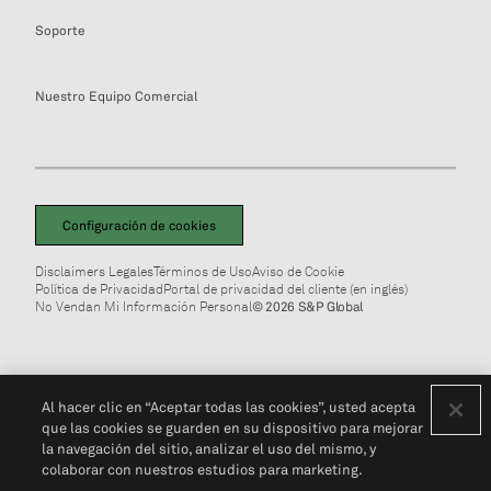
Soporte
Nuestro Equipo Comercial
Configuración de cookies
Disclaimers Legales
Términos de Uso
Aviso de Cookie
Política de Privacidad
Portal de privacidad del cliente (en inglés)
No Vendan Mi Información Personal
© 2026 S&P Global
Al hacer clic en “Aceptar todas las cookies”, usted acepta
que las cookies se guarden en su dispositivo para mejorar
la navegación del sitio, analizar el uso del mismo, y
colaborar con nuestros estudios para marketing.