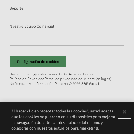
Soporte
Nuestro Equipo Comercial
Configuración de cookies
Disclaimers Legales
Términos de Uso
Aviso de Cookie
Política de Privacidad
Portal de privacidad del cliente (en inglés)
No Vendan Mi Información Personal
© 2026 S&P Global
Al hacer clic en “Aceptar todas las cookies”, usted acepta
que las cookies se guarden en su dispositivo para mejorar
la navegación del sitio, analizar el uso del mismo, y
colaborar con nuestros estudios para marketing.