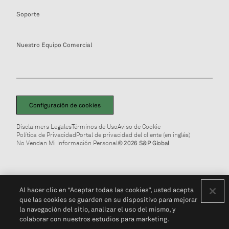
Soporte
Nuestro Equipo Comercial
Configuración de cookies
Disclaimers Legales
Términos de Uso
Aviso de Cookie
Política de Privacidad
Portal de privacidad del cliente (en inglés)
No Vendan Mi Información Personal
© 2026 S&P Global
Al hacer clic en “Aceptar todas las cookies”, usted acepta
que las cookies se guarden en su dispositivo para mejorar
la navegación del sitio, analizar el uso del mismo, y
colaborar con nuestros estudios para marketing.