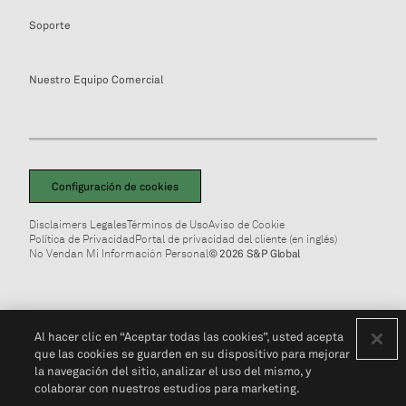
Soporte
Nuestro Equipo Comercial
Configuración de cookies
Disclaimers Legales
Términos de Uso
Aviso de Cookie
Política de Privacidad
Portal de privacidad del cliente (en inglés)
No Vendan Mi Información Personal
© 2026 S&P Global
Al hacer clic en “Aceptar todas las cookies”, usted acepta
que las cookies se guarden en su dispositivo para mejorar
la navegación del sitio, analizar el uso del mismo, y
colaborar con nuestros estudios para marketing.